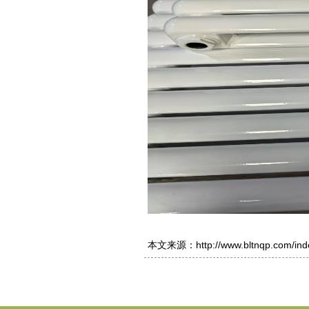
本文来源：
http://www.bltnqp.com/in